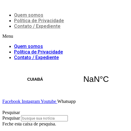
Ir
8 de Agosto de 2026
para
Quem somos
o
conteúdo
Política de Privacidade
Contato / Expediente
Menu
Quem somos
Política de Privacidade
Contato / Expediente
Facebook
Instagram
Youtube
Whatsapp
Pesquisar
Pesquisar
Feche esta caixa de pesquisa.