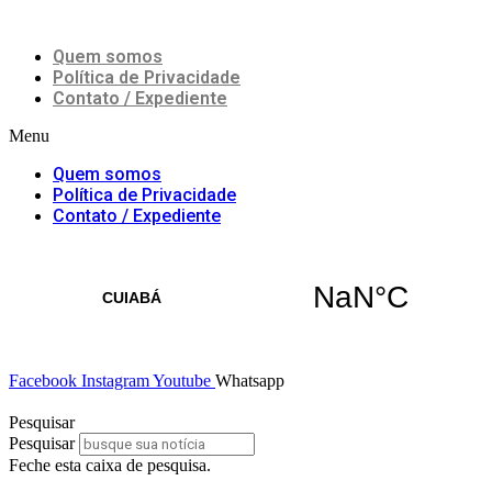
Ir
8 de Agosto de 2026
para
Quem somos
o
conteúdo
Política de Privacidade
Contato / Expediente
Menu
Quem somos
Política de Privacidade
Contato / Expediente
Facebook
Instagram
Youtube
Whatsapp
Pesquisar
Pesquisar
Feche esta caixa de pesquisa.